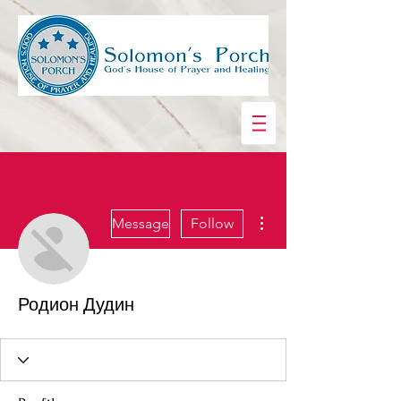
More actions
Message
Follow
Родион Дудин